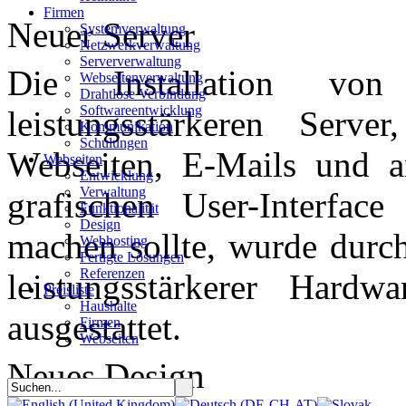
Firmen
Neuer Server
Systemverwaltung
Netzwerkverwaltung
Serververwaltung
Die Installation von
Webseitenverwaltung
Drahtlose Verbindung
Softwareentwicklung
leistungsstärkeren Serv
Kommunikation
Schulungen
Webseiten, E-Mails und a
Webseiten
Entwicklung
Verwaltung
grafischen User-Interface
Funktionalität
Design
machen sollte, wurde durch
Webhosting
Fertigte Lösungen
Referenzen
leistungsstärkerer Hard
Preisliste
Haushalte
ausgestattet.
Firmen
Webseiten
Neues Design