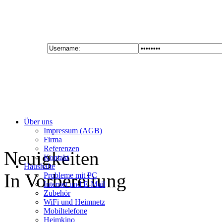
Über uns
Impressum (AGB)
Firma
Referenzen
Neuigkeiten
Kontakt
Haushalte
In Vorbereitung
Probleme mit PC
Internet und E-Mail
Zubehör
WiFi und Heimnetz
Mobiltelefone
Heimkino