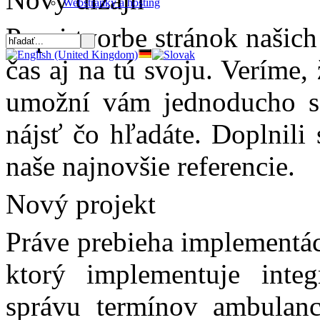
Webstránky a hosting
Popri tvorbe stránok našic
čas aj na tú svoju. Veríme
umožní vám jednoducho sa
nájsť čo hľadáte. Doplnili 
naše najnovšie referencie.
Nový projekt
Práve prebieha implementác
ktorý implementuje inte
správu termínov ambulanci