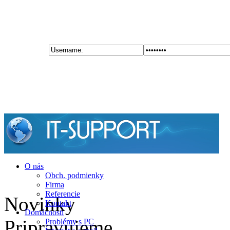
O nás
Obch. podmienky
Firma
Referencie
Novinky
Kontakt
Domácnosti
Pripravujeme
Problémy s PC